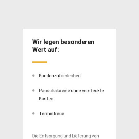
n
Wir legen besonderen
Wir 
Wert auf:
Wert
Kundenzufriedenheit
Kun
teckte
Pauschalpreise ohne versteckte
Pau
Kosten
Ko
Termintreue
Te
von
Die Entsorgung und Lieferung von
Die En