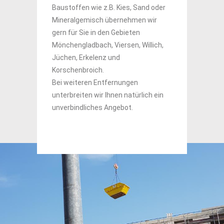
 oder
Baustoffen wie z.B. Kies, Sand oder
Bausto
ir
Mineralgemisch übernehmen wir
Minera
gern für Sie in den Gebieten
gern fü
lich,
Mönchengladbach, Viersen, Willich,
Mönche
Jüchen, Erkelenz und
Jüchen
Korschenbroich.
Korsch
Bei weiteren Entfernungen
Bei we
h ein
unterbreiten wir Ihnen natürlich ein
unterbr
unverbindliches Angebot.
unverb